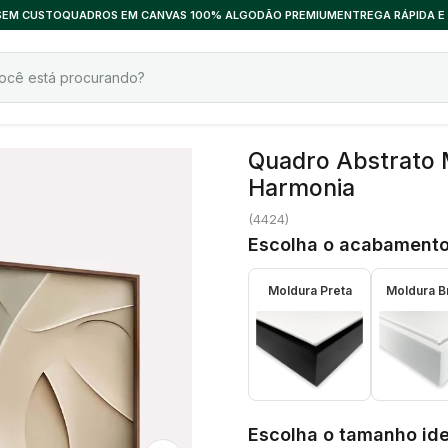
 SEM CUSTO
QUADROS EM CANVAS 100% ALGODÃO PREMIUM
ENTREGA RÁPIDA E
Quadro Abstrato 
Harmonia
(
4424
)
Escolha o acabamento
Moldura Preta
Moldura B
Escolha o tamanho ide