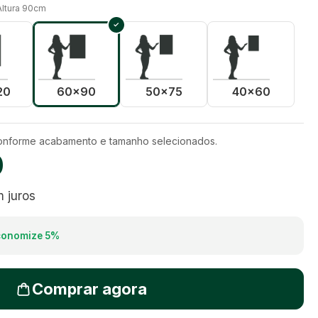
Altura 90cm
20
60x90
50x75
40x60
conforme acabamento e tamanho selecionados.
0
 juros
conomize
5
%
Comprar agora