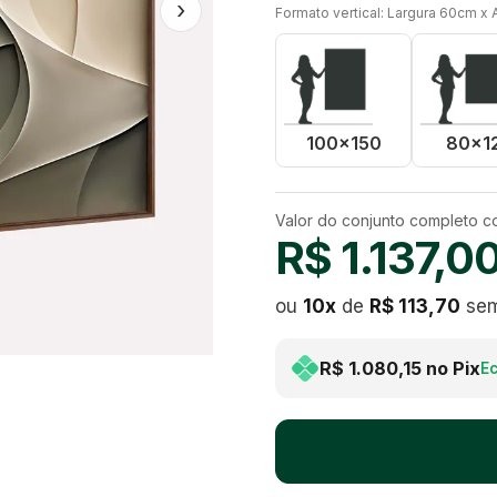
›
Formato vertical: Largura 60cm x 
100x150
80x1
Valor do conjunto completo 
R$ 1.137,0
ou
10
x
de
R$ 113,70
sem
R$ 1.080,15
no Pix
E