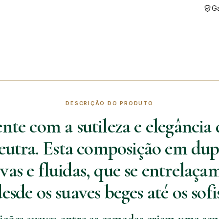
Ga
DESCRIÇÃO DO PRODUTO
ente com a sutileza e elegânci
utra. Esta composição em dupl
vas e fluidas, que se entrelaç
esde os suaves beges até os sofi
nsições suaves entre as camadas criam uma se