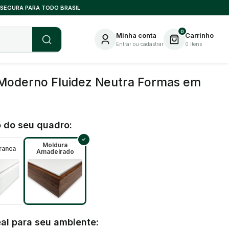
 SEGURA PARA TODO BRASIL
0
Minha conta
Carrinho
Entrar ou cadastrar
0
itens
Moderno Fluidez Neutra Formas em
 do seu quadro:
Moldura
ranca
Amadeirado
al para seu ambiente: