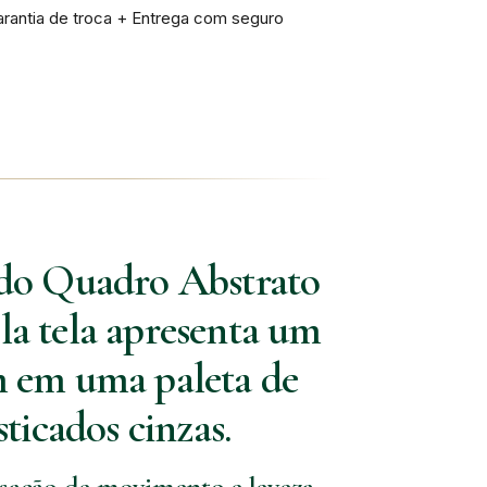
rantia de troca + Entrega com seguro
a do Quadro Abstrato
a tela apresenta um
am em uma paleta de
sticados cinzas.
nsação de movimento e leveza,