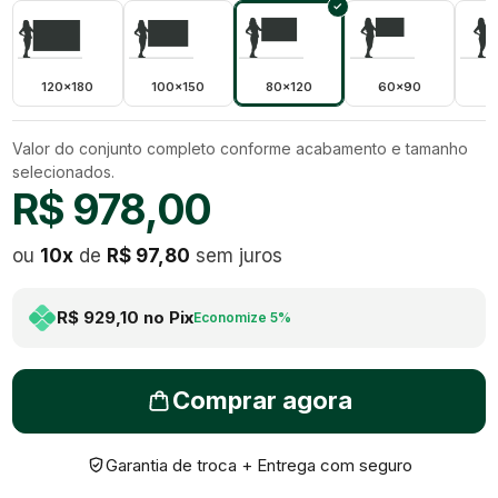
120x180
100x150
80x120
60x90
5
Valor do conjunto completo conforme acabamento e tamanho
selecionados.
R$ 978,00
ou
10
x
de
R$ 97,80
sem juros
R$ 929,10
no Pix
Economize
5
%
Comprar agora
Garantia de troca + Entrega com seguro