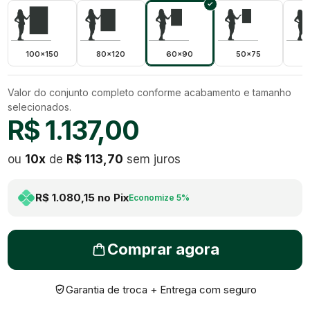
100x150
80x120
60x90
50x75
4
Valor do conjunto completo conforme acabamento e tamanho
selecionados.
R$ 1.137,00
ou
10
x
de
R$ 113,70
sem juros
R$ 1.080,15
no Pix
Economize
5
%
Comprar agora
Garantia de troca + Entrega com seguro