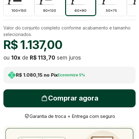
100x150
80x120
60x90
50x75
4
Valor do conjunto completo conforme acabamento e tamanho
selecionados.
R$ 1.137,00
ou
10
x
de
R$ 113,70
sem juros
R$ 1.080,15
no Pix
Economize
5
%
Comprar agora
Garantia de troca + Entrega com seguro