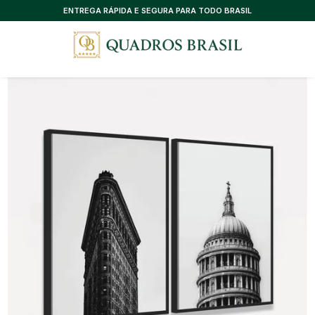
CONSULTORIA EXCLUSIVA, SEM CUSTO
ENTREGA RÁPIDA E SEGURA PARA TODO BRASIL