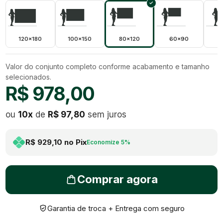
120x180
100x150
80x120
60x90
5
Valor do conjunto completo conforme acabamento e tamanho
selecionados.
R$ 978,00
ou
10
x
de
R$ 97,80
sem juros
R$ 929,10
no Pix
Economize
5
%
Comprar agora
Garantia de troca + Entrega com seguro