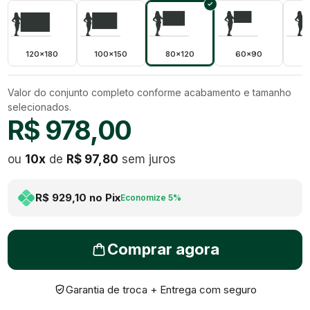
120x180
100x150
80x120
60x90
5
Valor do conjunto completo conforme acabamento e tamanho
selecionados.
R$ 978,00
ou
10
x
de
R$ 97,80
sem juros
R$ 929,10
no Pix
Economize
5
%
Comprar agora
Garantia de troca + Entrega com seguro