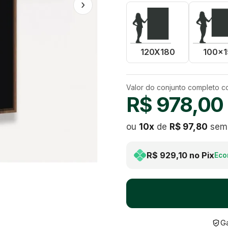
›
120X180
100x1
Valor do conjunto completo 
R$ 978,00
ou
10
x
de
R$ 97,80
sem 
R$ 929,10
no Pix
Eco
Ga