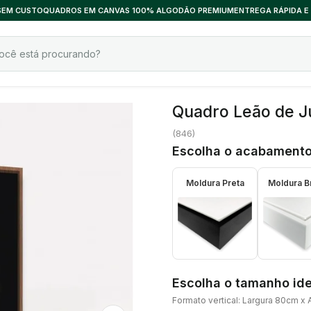
 SEM CUSTO
QUADROS EM CANVAS 100% ALGODÃO PREMIUM
ENTREGA RÁPIDA E
Quadro Leão de J
(
846
)
Escolha o acabamento
Moldura Preta
Moldura B
Escolha o tamanho ide
Formato vertical: Largura 80cm x 