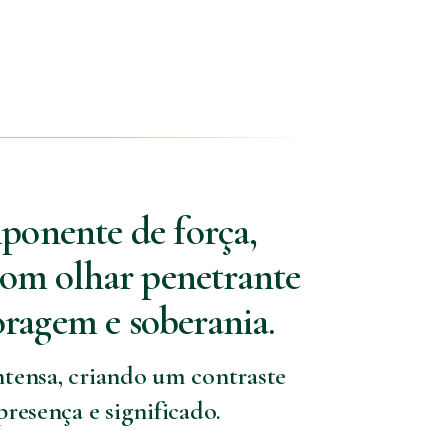
ponente de força,
com olhar penetrante
oragem e soberania.
ntensa, criando um contraste
esença e significado.