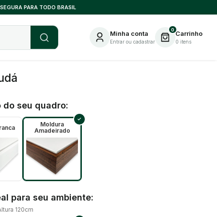
 SEGURA PARA TODO BRASIL
0
Minha conta
Carrinho
Entrar ou cadastrar
0
itens
udá
 do seu quadro:
Moldura
ranca
Amadeirado
al para seu ambiente:
Altura 120cm