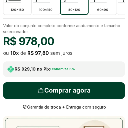
120x180
100x150
80x120
60x90
5
Valor do conjunto completo conforme acabamento e tamanho
selecionados.
R$ 978,00
ou
10
x
de
R$ 97,80
sem juros
R$ 929,10
no Pix
Economize
5
%
Comprar agora
Garantia de troca + Entrega com seguro