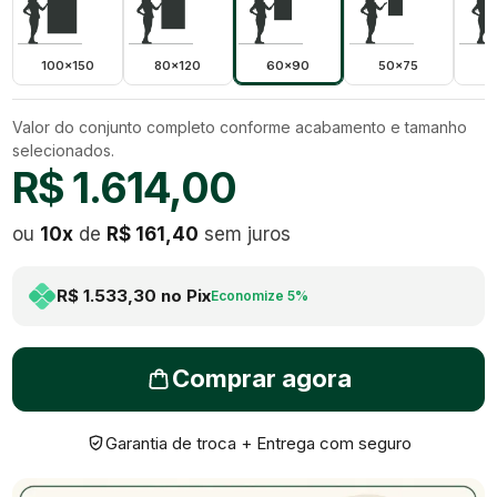
100x150
80x120
60x90
50x75
4
Valor do conjunto completo conforme acabamento e tamanho
selecionados.
R$ 1.614,00
ou
10
x
de
R$ 161,40
sem juros
R$ 1.533,30
no Pix
Economize
5
%
Comprar agora
Garantia de troca + Entrega com seguro